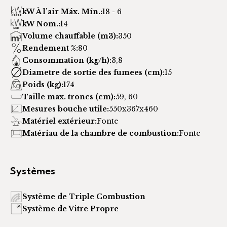
kW À l’air Máx. Mín.:
18 - 6
kW Nom.:
14
Volume chauffable (m3):
350
Rendement %:
80
Consommation (kg/h):
3,8
Diametre de sortie des fumees (cm):
15
Poids (kg):
174
Taille max. troncs (cm):
59, 60
Mesures bouche utile:
550x367x460
Matériel extérieur:
Fonte
Matériau de la chambre de combustion:
Fonte
Systèmes
Système de Triple Combustion
Système de Vitre Propre