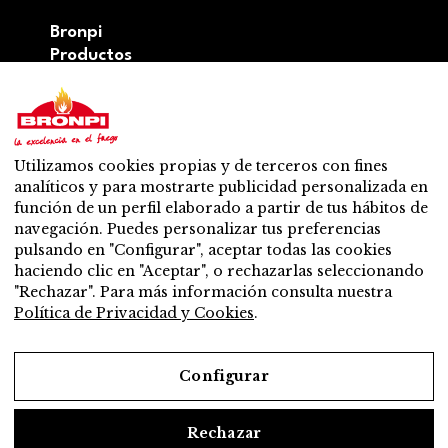
Bronpi
Productos
Serie leña
Serie pellets
Serie Mixta: leña y pellet
Accesorios
Utilizamos cookies propias y de terceros con fines
Ventilación
analíticos y para mostrarte publicidad personalizada en
Novedades
función de un perfil elaborado a partir de tus hábitos de
Contacto
navegación. Puedes personalizar tus preferencias
Venta y soporte
pulsando en "Configurar", aceptar todas las cookies
Distribuidor más cercano
haciendo clic en "Aceptar", o rechazarlas seleccionando
Servicio Post – venta
"Rechazar". Para más información consulta nuestra
¿Quiéres ser distribuidor?
Política de Privacidad y Cookies
.
Trabaja con nosotros
Configurar
Legal
Rechazar
Aviso Legal