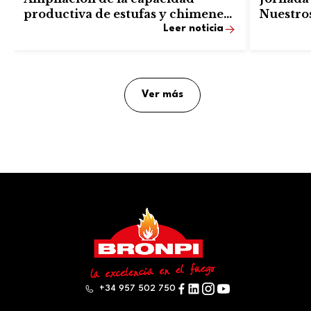
productiva de estufas y chimeneas
Nuestros
en secciones de corte, soldadura y
Leer noticia
pintura
Ver más
+34 957 502 750