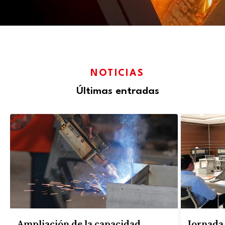
NOTICIAS
Últimas entradas
Ampliación de la capacidad
Jornada