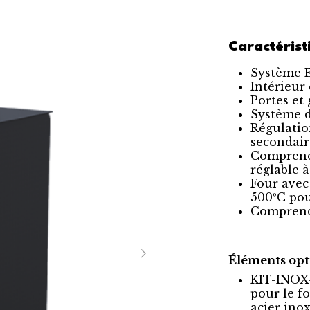
Caractérist
Système E
Intérieur 
Portes et 
Système d
Régulatio
secondair
Comprend 
réglable à
Four avec
500ºC pou
Comprend 
Éléments opt
KIT-INOX-
pour le f
acier ino