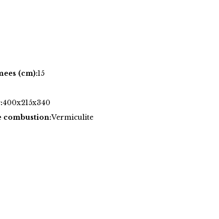
mees (cm):
15
:
400x215x340
e combustion:
Vermiculite