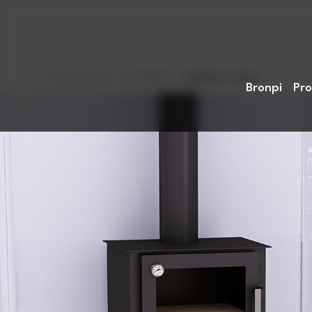
Accueil
>
Produits
>
Gamme à bois
Bronpi
Pro