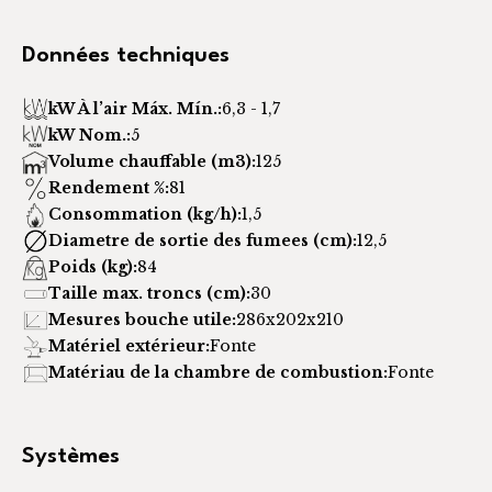
Données techniques
kW À l’air Máx. Mín.:
6,3 - 1,7
kW Nom.:
5
Volume chauffable (m3):
125
Rendement %:
81
Consommation (kg/h):
1,5
Diametre de sortie des fumees (cm):
12,5
Poids (kg):
84
Taille max. troncs (cm):
30
Mesures bouche utile:
286x202x210
Matériel extérieur:
Fonte
Matériau de la chambre de combustion:
Fonte
Systèmes