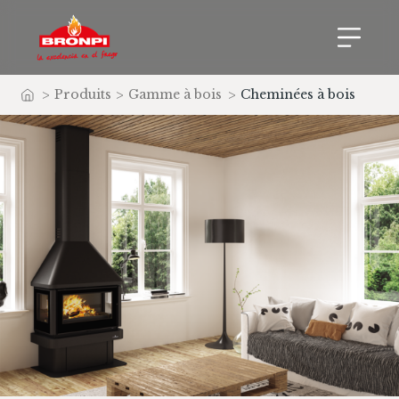
>
Produits
>
Gamme à bois
>
Cheminées à bois
Accueil