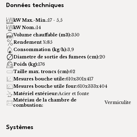
Données techniques
kW Max.-Min.:
17 - 5,5
kW Nom.:
14
Volume chauffable (m3):
350
Rendement %:
85
Consommation (kg/h):
3,9
Diametre de sortie des fumees (cm):
20
Poids (kg):
176
Taille max. troncs (cm):
62
Mesures bouche utile:
610x301x417
Mesures bouche utile four:
610x333x404
Matériel extérieur:
Acier et fonte
Matériau de la chambre de
Vermiculite
combustion:
Systèmes