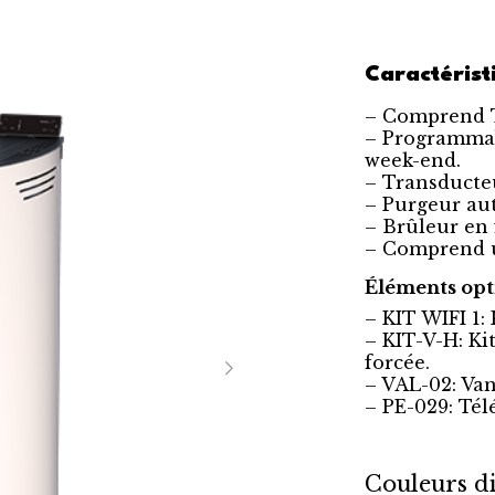
Caractérist
– Comprend T
– Programmab
week-end.
– Transducteu
– Purgeur au
– Brûleur en 
– Comprend u
Éléments opt
– KIT WIFI 1: 
– KIT-V-H: Ki
forcée.
– VAL-02: Van
– PE-029: Té
Couleurs di