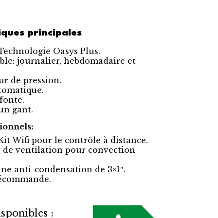
iques principales
echnologie Oasys Plus.
le: journalier, hebdomadaire et
r de pression.
tomatique.
fonte.
n gant.
ionnels:
Kit Wifi pour le contrôle à distance.
t de ventilation pour convection
ne anti-condensation de 3×1″.
lécommande.
sponibles :