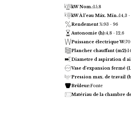
kW Nom.:
15,8
kW À l’eau Máx. Mín.:
14,3 -
Rendement %:
93 - 96
Autonomie (h):
4,8 - 12,6
Puissance électrique W:
70
Plancher chauffant (m2):
1
Diametre d aspiration d ai
Vase d’expansion fermé (L
Pression max. de travail (b
Brûleur:
Fonte
Matériau de la chambre d