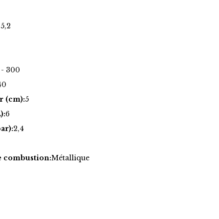
 5,2
 - 300
40
r (cm):
5
):
6
ar):
2,4
e combustion:
Métallique