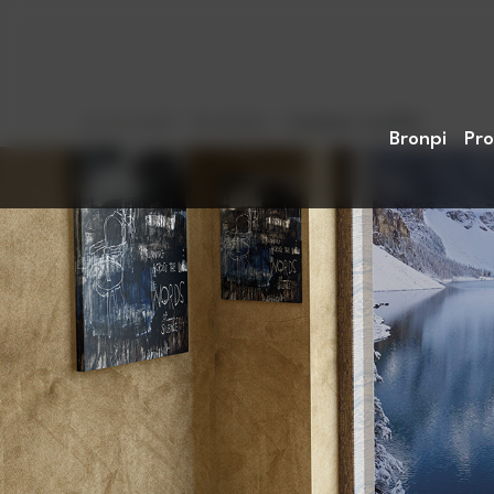
Accueil
>
Produits
>
Gamme à pellet
Bronpi
Pro