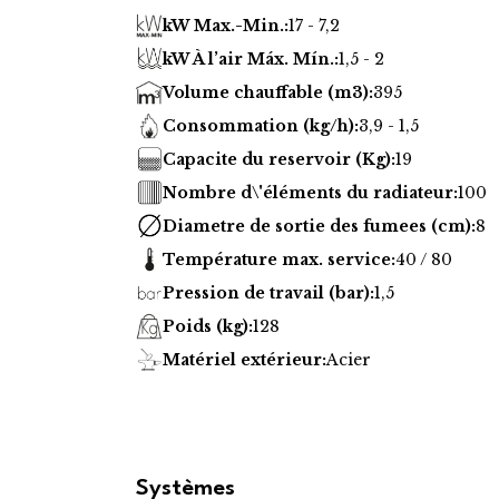
kW Max.-Min.:
17 - 7,2
kW À l’air Máx. Mín.:
1,5 - 2
Volume chauffable (m3):
395
Consommation (kg/h):
3,9 - 1,5
Capacite du reservoir (Kg):
19
Nombre d\'éléments du radiateur:
100
Diametre de sortie des fumees (cm):
8
Température max. service:
40 / 80
Pression de travail (bar):
1,5
Poids (kg):
128
Matériel extérieur:
Acier
Systèmes