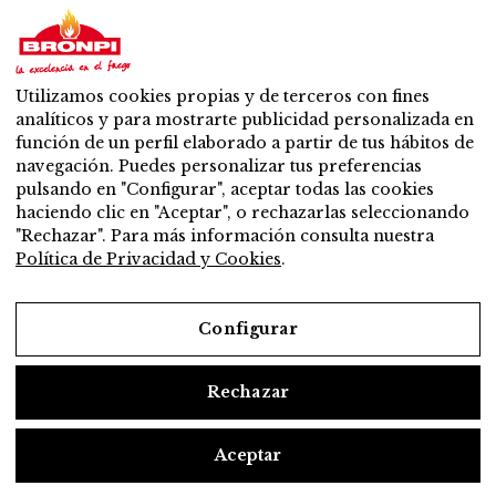
Serie leña
Serie pellets
Serie Mixta: leña y pellet
Accesorios
Utilizamos cookies propias y de terceros con fines
Ventilación
analíticos y para mostrarte publicidad personalizada en
Novedades
función de un perfil elaborado a partir de tus hábitos de
Contacto
navegación. Puedes personalizar tus preferencias
Venta y soporte
pulsando en "Configurar", aceptar todas las cookies
Distribuidor más cercano
haciendo clic en "Aceptar", o rechazarlas seleccionando
Servicio Post – venta
"Rechazar". Para más información consulta nuestra
¿Quiéres ser distribuidor?
Política de Privacidad y Cookies
.
Trabaja con nosotros
Configurar
Legal
Rechazar
Aviso Legal
Política de Privacidad y Cookies
Aceptar
Configurar