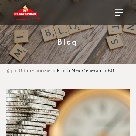
Blog
>
Ultime notizie
>
Fondi NextGenerationEU
Home