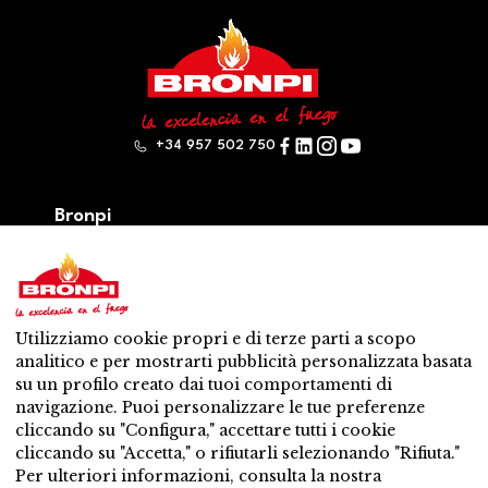
+34 957 502 750
Bronpi
Prodotti
Serie a legna
Serie a pellet
Misto: legna – pellet
Utilizziamo cookie propri e di terze parti a scopo
Accessori
analitico e per mostrarti pubblicità personalizzata basata
Ventilazione
su un profilo creato dai tuoi comportamenti di
Novità
navigazione. Puoi personalizzare le tue preferenze
Contatti
cliccando su "Configura," accettare tutti i cookie
Servicio Post – Vendita
cliccando su "Accetta," o rifiutarli selezionando "Rifiuta."
Distributore piú vicino
Per ulteriori informazioni, consulta la nostra
Servicio Post – Vendita