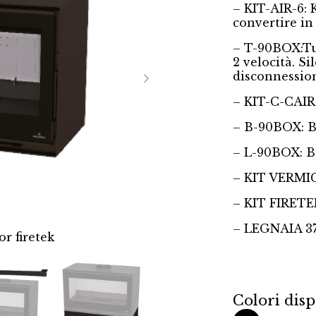
– KIT-AIR-6: K
convertire in
– T-90BOX:Tu
2 velocità. Si
disconnession
– KIT-C-CAIR
– B-90BOX: Ba
– L-90BOX: Ba
– KIT VERMI
– KIT FIRETE
– LEGNAIA 3
r firetek
CAIRO-90-BOX
Colori disp