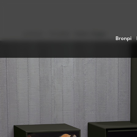
Home
>
Prodotti
>
Serie a legna
Bronpi