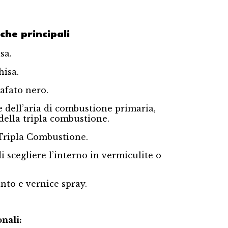
che principali
sa.
hisa.
rafato nero.
 dell’aria di combustione primaria,
della tripla combustione.
Tripla Combustione.
di scegliere l’interno in vermiculite o
nto e vernice spray.
onali: