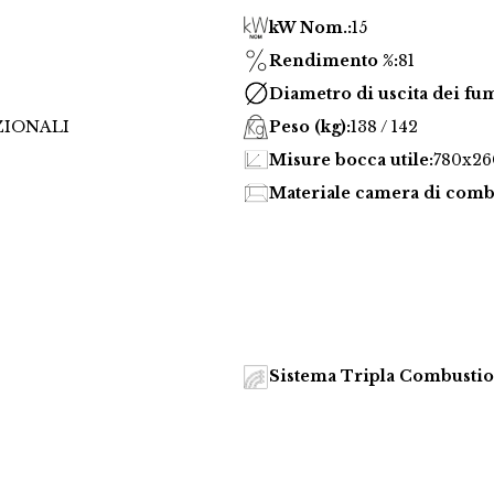
kW Nom.:
15
Rendimento %:
81
Diametro di uscita dei fum
PZIONALI
Peso (kg):
138 / 142
Misure bocca utile:
780x26
Materiale camera di comb
Sistema Tripla Combusti