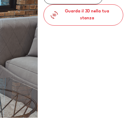
Guarda il 3D nella tua
stanza