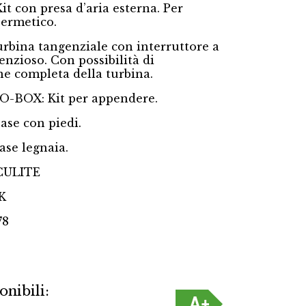
it con presa d’aria esterna. Per
 ermetico.
rbina tangenziale con interruttore a
lenzioso. Con possibilità di
e completa della turbina.
O-BOX: Kit per appendere.
se con piedi.
se legnaia.
CULITE
K
78
 Interior vermiculita
KI
onibili: