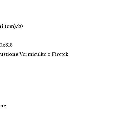
i (cm):
20
0x318
ustione:
Vermiculite o Firetek
one