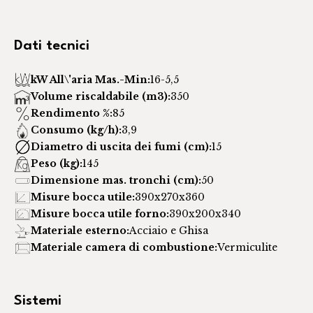
Dati tecnici
kW All\'aria Mas.-Min:
16-5,5
Volume riscaldabile (m3):
350
Rendimento %:
85
Consumo (kg/h):
3,9
Diametro di uscita dei fumi (cm):
15
Peso (kg):
145
Dimensione mas. tronchi (cm):
50
Misure bocca utile:
390x270x360
Misure bocca utile forno:
390x200x340
Materiale esterno:
Acciaio e Ghisa
Materiale camera di combustione:
Vermiculite
Sistemi