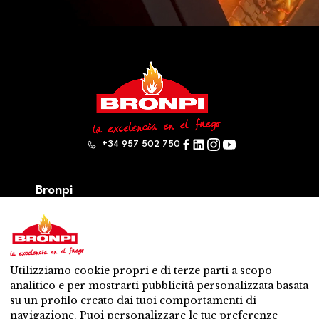
+34 957 502 750
Bronpi
Prodotti
Serie a legna
Serie a pellet
Misto: legna – pellet
Utilizziamo cookie propri e di terze parti a scopo
Accessori
analitico e per mostrarti pubblicità personalizzata basata
Ventilazione
su un profilo creato dai tuoi comportamenti di
Novità
navigazione. Puoi personalizzare le tue preferenze
Contatti