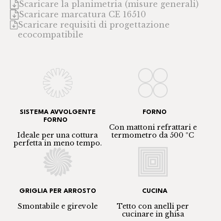
Scaricare la planimetria (misure generali)
Scaricare marcatura CE 16510
Scaricare requisiti di progettazione
ecocompatibile
SISTEMA AVVOLGENTE
FORNO
FORNO
Con mattoni refrattari e
Ideale per una cottura
termometro da 500 ºC
perfetta in meno tempo.
GRIGLIA PER ARROSTO
CUCINA
Smontabile e girevole
Tetto con anelli per
cucinare in ghisa