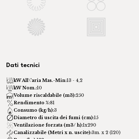
Dati tecnici
kW All\'aria Mas.-Min:
13 - 4,2
kW Nom.:
10
Volume riscaldabile (m3):
250
Rendimento %:
81
Consumo (kg/h):
3
Diametro di uscita dei fumi (cm):
15
Ventilazione forzata (m3/ h):
1x290
Canalizzabile (Metri x n. uscite):
3m. x 2 (120)