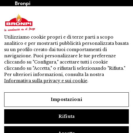
Bronpi
Prodotti
Serie a legna
Serie a pellet
Misto: legna – pellet
Utilizziamo cookie propri e di terze parti a scopo
Accessori
analitico e per mostrarti pubblicità personalizzata basata
Ventilazione
su un profilo creato dai tuoi comportamenti di
Novità
navigazione. Puoi personalizzare le tue preferenze
Contatti
cliccando su "Configura," accettare tutti i cookie
Servicio Post – Vendita
cliccando su "Accetta," o rifiutarli selezionando "Rifiuta."
Distributore piú vicino
Per ulteriori informazioni, consulta la nostra
Servicio Post – Vendita
Informativa sulla privacy e sui cookie
.
Vuol essere distributore?
Lavora con noi
Impostazioni
Rifiuta
Avviso legale
Informativa sulla privacy e sui cookie