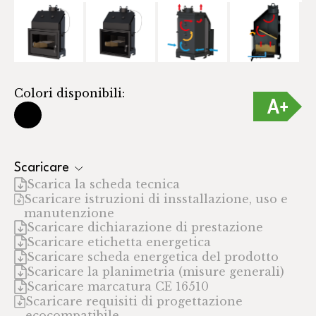
Colori disponibili:
Scaricare
Scarica la scheda tecnica
Scaricare istruzioni di insstallazione, uso e
manutenzione
Scaricare dichiarazione di prestazione
Scaricare etichetta energetica
Scaricare scheda energetica del prodotto
Scaricare la planimetria (misure generali)
Scaricare marcatura CE 16510
Scaricare requisiti di progettazione
ecocompatibile