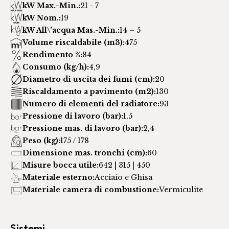
kW Max.-Min.:
21 - 7
kW Nom.:
19
kW All\'acqua Mas.-Min.:
14 – 5
Volume riscaldabile (m3):
475
Rendimento %:
84
Consumo (kg/h):
4,9
Diametro di uscita dei fumi (cm):
20
Riscaldamento a pavimento (m2):
130
Numero di elementi del radiatore:
93
Pressione di lavoro (bar):
1,5
Pressione mas. di lavoro (bar):
2,4
Peso (kg):
175 / 178
Dimensione mas. tronchi (cm):
60
Misure bocca utile:
642 | 315 | 450
Materiale esterno:
Acciaio e Ghisa
Materiale camera di combustione:
Vermiculite
Sistemi