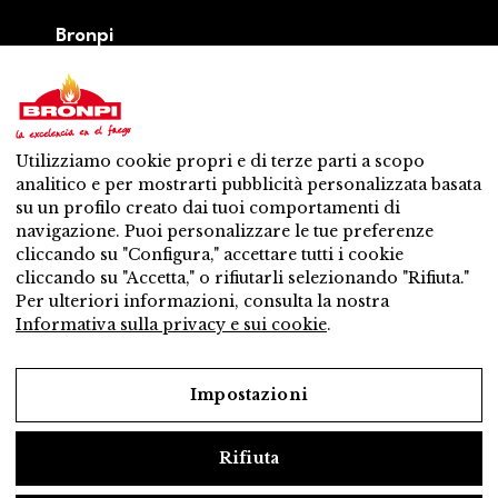
Bronpi
Prodotti
Serie a legna
Serie a pellet
Misto: legna – pellet
Utilizziamo cookie propri e di terze parti a scopo
Accessori
analitico e per mostrarti pubblicità personalizzata basata
Ventilazione
su un profilo creato dai tuoi comportamenti di
Novità
navigazione. Puoi personalizzare le tue preferenze
Contatti
cliccando su "Configura," accettare tutti i cookie
Servicio Post – Vendita
cliccando su "Accetta," o rifiutarli selezionando "Rifiuta."
Distributore piú vicino
Per ulteriori informazioni, consulta la nostra
Servicio Post – Vendita
Informativa sulla privacy e sui cookie
.
Vuol essere distributore?
Lavora con noi
Impostazioni
Rifiuta
Avviso legale