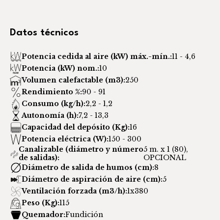
Datos técnicos
Potencia cedida al aire (kW) máx.-mín.:
11 - 4,6
Potencia (kW) nom.:
10
Volumen calefactable (m3):
250
Rendimiento %:
90 - 91
Consumo (kg/h):
2,2 - 1,2
Autonomía (h):
7,2 - 13,3
Capacidad del depósito (Kg):
16
Potencia eléctrica (W):
150 - 300
Canalizable (diámetro y número
5 m. x 1 (80),
de salidas):
OPCIONAL
Diámetro de salida de humos (cm):
8
Diámetro de aspiración de aire (cm):
5
Ventilación forzada (m3/h):
1x380
Peso (Kg):
115
Quemador:
Fundición