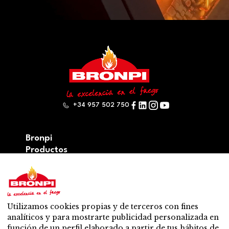
+34 957 502 750
Bronpi
Productos
Serie leña
Serie pellets
Serie Mixta: leña y pellet
Accesorios
Utilizamos cookies propias y de terceros con fines
Ventilación
analíticos y para mostrarte publicidad personalizada en
Novedades
función de un perfil elaborado a partir de tus hábitos de
Contacto