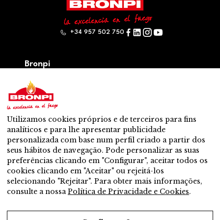
+34 957 502 750
Bronpi
Produtos
Serie lenha
Série de pellet
Híbrido: lenha – pellet
Utilizamos cookies próprios e de terceiros para fins
Acessórios
analíticos e para lhe apresentar publicidade
Ventilação
personalizada com base num perfil criado a partir dos
Novo
seus hábitos de navegação. Pode personalizar as suas
Contato
preferências clicando em "Configurar", aceitar todos os
Servicio Pos- Venda
cookies clicando em "Aceitar" ou rejeitá-los
Distribuidor mais perto
selecionando "Rejeitar". Para obter mais informações,
Servicio Pos- Venda
consulte a nossa
Política de Privacidade e Cookies
.
Quer ser distribuidor?
Trabalha connosco