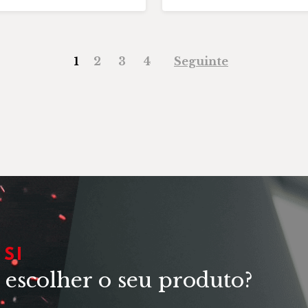
1
2
3
4
Seguinte
SI
 escolher o seu produto?