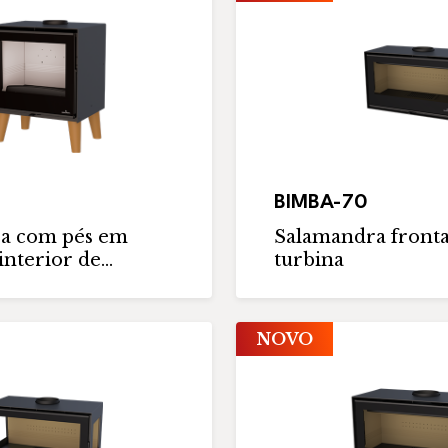
BIMBA-70
a com pés em
Salamandra front
nterior de...
turbina
NOVO