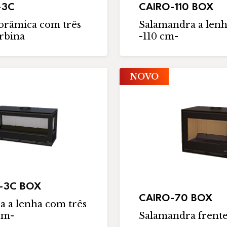
-3C
CAIRO-110 BOX
orâmica com três
Salamandra a lenh
urbina
-110 cm-
NOVO
0-3C BOX
CAIRO-70 BOX
 a lenha com três
 cm-
Salamandra frente