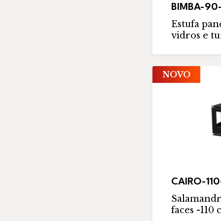
BIMBA-90
Estufa pan
vidros e t
NOVO
CAIRO-11
Salamandra
faces -110