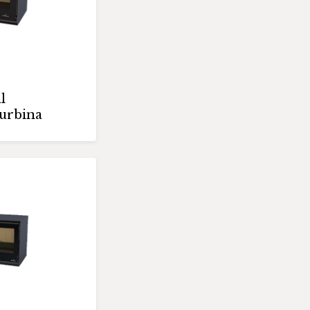
l
urbina