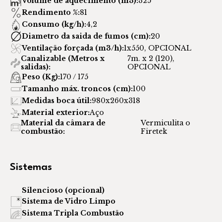
Volume de aquecimento (m3):
325
Rendimento %:
81
Consumo (kg/h):
4,2
Diametro da saida de fumos (cm):
20
Ventilação forçada (m3/h):
1x550, OPCIONAL
Canalizable (Metros x
7m. x 2 (120),
salidas):
OPCIONAL
Peso (Kg):
170 / 175
Tamanho máx. troncos (cm):
100
Medidas boca útil:
980x260x318
Material exterior:
Aço
Material da câmara de
Vermiculita o
combustão:
Firetek
Sistemas
Silencioso (opcional)
Sistema de Vidro Limpo
Sistema Tripla Combustão