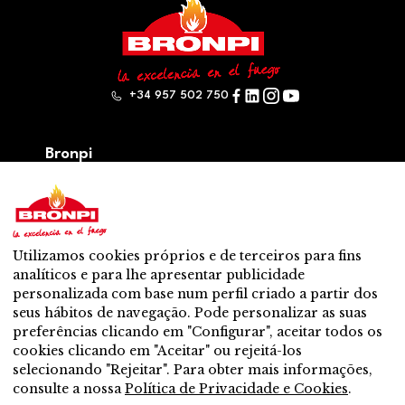
+34 957 502 750
Bronpi
Produtos
Serie lenha
Série de pellet
Híbrido: lenha – pellet
Utilizamos cookies próprios e de terceiros para fins
Acessórios
analíticos e para lhe apresentar publicidade
Ventilação
personalizada com base num perfil criado a partir dos
Novo
seus hábitos de navegação. Pode personalizar as suas
Contato
preferências clicando em "Configurar", aceitar todos os
Servicio Pos- Venda
cookies clicando em "Aceitar" ou rejeitá-los
Distribuidor mais perto
selecionando "Rejeitar". Para obter mais informações,
Servicio Pos- Venda
consulte a nossa
Política de Privacidade e Cookies
.
Quer ser distribuidor?