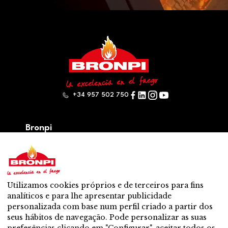
+34 957 502 750
Bronpi
Produtos
Serie lenha
Série de pellet
Híbrido: lenha – pellet
Utilizamos cookies próprios e de terceiros para fins
Acessórios
analíticos e para lhe apresentar publicidade
Ventilação
personalizada com base num perfil criado a partir dos
Novo
seus hábitos de navegação. Pode personalizar as suas
Contato