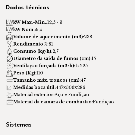
Dados técnicos
kW Max.-Min.:
12,5 - 3
kW Nom.:
9,5
Volume de aquecimento (m3):
238
Rendimento %:
81
Consumo (kg/h):
2,7
Diametro da saida de fumos (cm):
15
Ventilação forçada (m3/h):
1x225
Peso (Kg):
110
Tamanho máx. troncos (cm):
47
Medidas boca útil:
447x306x286
Material exterior:
Aço e Fundição
Material da câmara de combustão:
Fundição
Sistemas