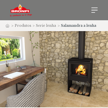
>
Produtos
>
Serie lenha
>
Salamandra a lenha
Início