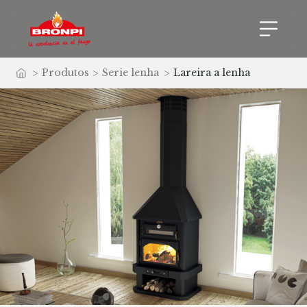
>
Produtos
>
Serie lenha
>
Lareira a lenha
Início