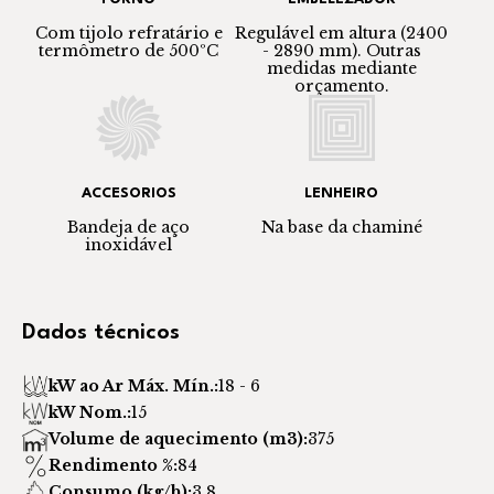
Com tijolo refratário e
Regulável em altura (2400
termômetro de 500ºC
- 2890 mm). Outras
medidas mediante
orçamento.
ACCESORIOS
LENHEIRO
Bandeja de aço
Na base da chaminé
inoxidável
Dados técnicos
kW ao Ar Máx. Mín.:
18 - 6
kW Nom.:
15
Volume de aquecimento (m3):
375
Rendimento %:
84
Consumo (kg/h):
3,8