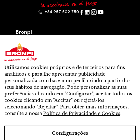
+34 957 502 750
Bronpi
Produtos
Serie lenha
Série de pellet
Híbrido: lenha – pellet
Utilizamos cookies próprios e de terceiros para fins
Acessórios
analíticos e para lhe apresentar publicidade
Ventilação
personalizada com base num perfil criado a partir dos
Novo
seus hábitos de navegação. Pode personalizar as suas
Contato
preferências clicando em "Configurar", aceitar todos os
Servicio Pos- Venda
cookies clicando em "Aceitar" ou rejeitá-los
Distribuidor mais perto
selecionando "Rejeitar". Para obter mais informações,
Servicio Pos- Venda
consulte a nossa
Política de Privacidade e Cookies
.
Quer ser distribuidor?
Trabalha connosco
Configurações